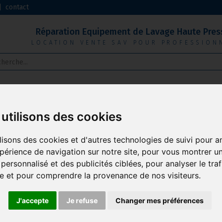
|
contact
Réparation Equipement de Lavage Haute Pres
LOCATION VENTE SAV POUR PROFESSION
USE
BALAYEUSE
TÊTE DE LAVAGE
DÉPOUSSIÉR
utilisons des cookies
lisons des cookies et d'autres technologies de suivi pour a
périence de navigation sur notre site, pour vous montrer u
personnalisé et des publicités ciblées, pour analyser le traf
te et pour comprendre la provenance de nos visiteurs.
professionnel
Aspirateur boulangerie
Aspirat
monophasé
J'accepte
Je refuse
Changer mes préférences
21 produits
Voir les 5 produits
Voir l