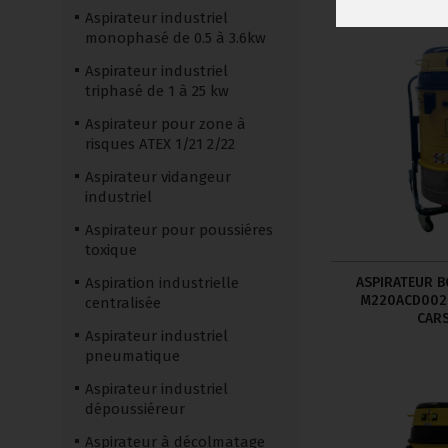
Aspirateur industriel
monophasé de 0.5 à 3.6kw
Aspirateur industriel
triphasé de 1 à 25 kw
Aspirateur pour zone à
risques ATEX 1/21 2/22
Aspirateur vidangeur
industriel
Aspirateur pour poussiéres
toxique
ASPIRATEUR 
Aspiration industrielle
M220ACD002
centralisée
CAR
Aspirateur industriel
pneumatique
Aspirateur industriel
dépoussiéreur
Aspirateur à décolmatage