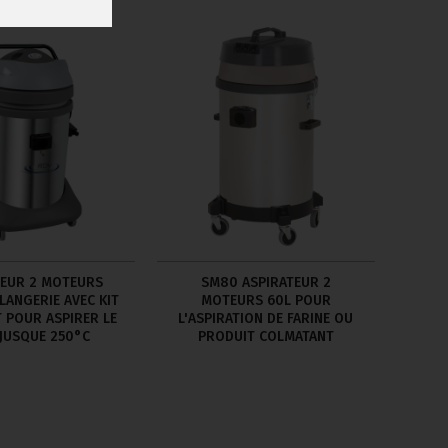
TEUR 2 MOTEURS
SM80 ASPIRATEUR 2
ANGERIE AVEC KIT
MOTEURS 60L POUR
T POUR ASPIRER LE
L'ASPIRATION DE FARINE OU
JUSQUE 250°C
PRODUIT COLMATANT