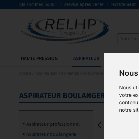
qui sommes nous ?
|
service apres vente
|
recrutement
HAUTE PRESSION
ASPIRATEUR
AUTOLAVE
Nous 
ACCUEIL
/
ASPIRATEUR
/
ASPIRATEUR BOULANGERIE
Nous uti
ASPIRATEUR BOULANGERIE
votre ex
contenu 
notre si
Aspirateur 
Aspirateur professionnel
Voir les 
Aspirateur boulangerie