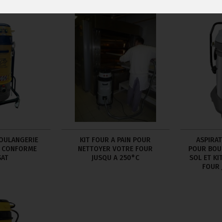
BOULANGERIE
KIT FOUR A PAIN POUR
ASPIRA
 CONFORME
NETTOYER VOTRE FOUR
POUR BOUL
SAT
JUSQU A 250°C
SOL ET KI
FOUR 