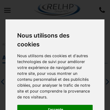
Réparation Equipement de Lavage Haute Pression
LOCATION VENTE SAV POUR PROFESSIONNELS
05 56 30 99 89
Nous utilisons des
cookies
ACCUEIL
/
DÉPOUSSIÉRAGE
/
ASPIRATEUR SALLE BLANCHE
Nous utilisons des cookies et d'autres
ASPIRATEUR SALLE BLANCHE
technologies de suivi pour améliorer
votre expérience de navigation sur
notre site, pour vous montrer un
Appareil de brossage
Appareil de brossage
C
électrique
pneumatique
contenu personnalisé et des publicités
Voir les 7 produits
Voir le produit
ciblées, pour analyser le trafic de notre
site et pour comprendre la provenance
de nos visiteurs.
J'accepte