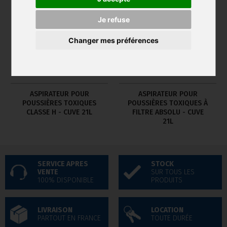
Je refuse
Changer mes préférences
ASPIRATEUR POUR
ASPIRATEUR POUR
POUSSIÈRES TOXIQUES
POUSSIÈRES TOXIQUES À
CLASSE H - CUVE 21L
FILTRE ABSOLU - CUVE
21L
SERVICE APRES
STOCK
VENTE
SUR TOUS LES
100% DISPONIBLE
PRODUITS
LIVRAISON
LOCATION
PARTOUT EN FRANCE
TOUTE DURÉE