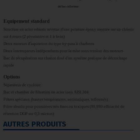
du bac collecteur
Equipement standard
Structure en acier robuste revetue d'une peinture époxy montée sur un châssis
sur 4 roues (2 pivotantes et 1 à frein)
Deux moteurs d'aspiration du type by-pass à charbons
Deux interrupteurs indépendants pour la mise sous tension des moteurs
Bac de récupération sur chariot doté d'un système pratique de décrochage
rapide
Options
Séparateur de cyclone
Bac et chambre de filtration en acier inox AISI 304
Filtres spéciaux (hautes températures, antistatiques, teflonnés)
Filtre absolu pour poussières très fines ou toxiques (99,999 efficacité de
rétention DOP sur 0,3 micron)
AUTRES PRODUITS