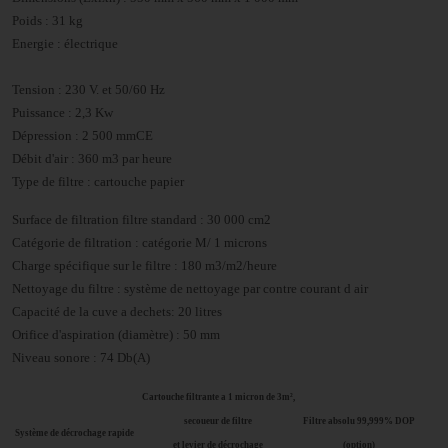
Poids : 31 kg
Energie : électrique
Tension : 230 V. et 50/60 Hz
Puissance : 2,3 Kw
Dépression : 2 500 mmCE
Débit d'air : 360 m3 par heure
Type de filtre : cartouche papier
Surface de filtration filtre standard : 30 000 cm2
Catégorie de filtration : catégorie M/ 1 microns
Charge spécifique sur le filtre : 180 m3/m2/heure
Nettoyage du filtre : système de nettoyage par contre courant d air
Capacité de la cuve a dechets: 20 litres
Orifice d'aspiration (diamètre) : 50 mm
Niveau sonore : 74 Db(A)
Cartouche filtrante a 1 micron de 3m²,
secoueur de filtre
Filtre absolu 99,999% DOP
Système de décrochage rapide
et levier de décrochage
(option)