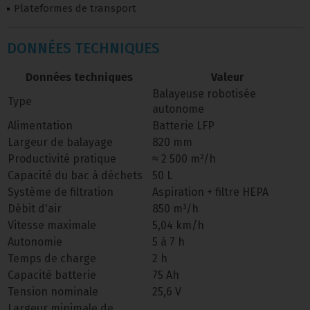
Plateformes de transport
DONNÉES TECHNIQUES
Données techniques
Valeur
Balayeuse robotisée
Type
autonome
Alimentation
Batterie LFP
Largeur de balayage
820 mm
Productivité pratique
≈ 2 500 m²/h
Capacité du bac à déchets
50 L
Système de filtration
Aspiration + filtre HEPA
Débit d'air
850 m³/h
Vitesse maximale
5,04 km/h
Autonomie
5 à 7 h
Temps de charge
2 h
Capacité batterie
75 Ah
Tension nominale
25,6 V
Largeur minimale de