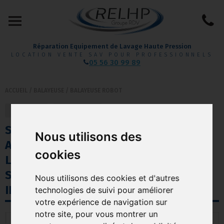
Réparation Equipement de Lavage Haute Pression
LOCATION VENTE SAV POUR PROFESSIONNELS
05 56 30 99 89
ACCUEIL
/
BALAYEUSE
/
BALAYEUSE ROBOT
retour
précédent
S5 | BALAYEUSE ROBOTISÉE
Nous utilisons des
AUTONOME À BATTERIE –
cookies
L'INTELLIGENCE ARTIFICIELLE AU
SERVICE DU NETTOYAGE
Nous utilisons des cookies et d'autres
INDUSTRIEL CENOBOTS
technologies de suivi pour améliorer
votre expérience de navigation sur
notre site, pour vous montrer un