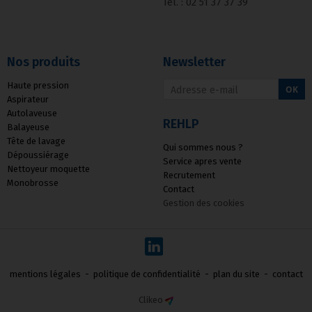
Tél. : 02 51 37 37 39
Nos produits
Newsletter
Haute pression
OK
Aspirateur
Autolaveuse
REHLP
Balayeuse
Tête de lavage
Qui sommes nous ?
Dépoussiérage
Service apres vente
Nettoyeur moquette
Recrutement
Monobrosse
Contact
Gestion des cookies
mentions légales
-
politique de confidentialité
-
plan du site
-
contact
Clikeo