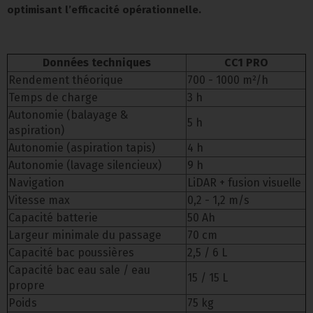
optimisant l’efficacité opérationnelle.
Données techniques
CC1 PRO
Rendement théorique
700 - 1000 m²/h
Temps de charge
3 h
Autonomie (balayage &
5 h
aspiration)
Autonomie (aspiration tapis)
4 h
Autonomie (lavage silencieux)
9 h
Navigation
LiDAR + fusion visuelle
Vitesse max
0,2 - 1,2 m/s
Capacité batterie
50 Ah
Largeur minimale du passage
70 cm
Capacité bac poussières
2,5 / 6 L
Capacité bac eau sale / eau
15 / 15 L
propre
Poids
75 kg