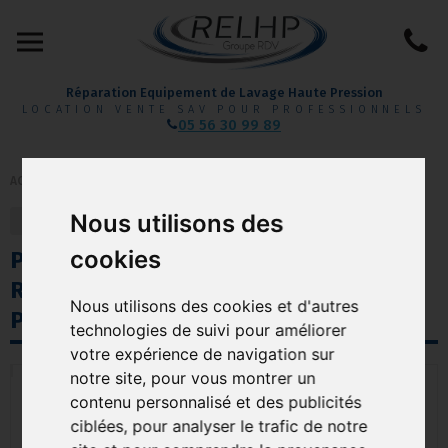
Réparation Equipement de Lavage Haute Pression
LOCATION VENTE SAV POUR PROFESSIONNELS
05 56 30 99 89
ACCUEIL
/
HAUTE PRESSION
Nous utilisons des
retour
précédent
cookies
PUDU CC1 PRO - AUTOLAVEUSE
ROBOT DE NETTOYAGE AUTONOME
Nous utilisons des cookies et d'autres
PUDU
technologies de suivi pour améliorer
votre expérience de navigation sur
notre site, pour vous montrer un
contenu personnalisé et des publicités
ciblées, pour analyser le trafic de notre