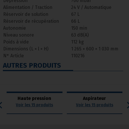
Dépression
700 mbar
Alimentation / Traction
24 V / Automatique
Réservoir de solution
67 L
Réservoir de récupération
66 L
Autonomie
150 min
Niveau sonore
63 dB(A)
Poids à vide
112 kg
Dimensions (L × l × H)
1 265 × 600 × 1 030 mm
N° Article
110216
AUTRES PRODUITS
Haute pression
Aspirateur
Voir les 15 produits
Voir les 15 produits