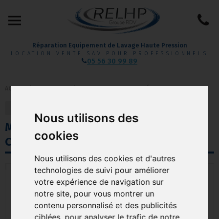
Réparation Equipement de Lavage Haute Pression
LOCATION VENTE SAV POUR PROFESSIONNELS
05 56 30 99 89
ACCUEIL
/
AUTOLAVEUSE
/
AUTOLAVEUSE AUTOPORTÉES
retour
précédent
suivant
Nous utilisons des
MXR | AUTOLAVEUSE AUTOPORTÉE
cookies
COMPACTE À BATTERIE FIMAP
Nous utilisons des cookies et d'autres
technologies de suivi pour améliorer
votre expérience de navigation sur
notre site, pour vous montrer un
contenu personnalisé et des publicités
ciblées, pour analyser le trafic de notre