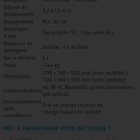
Vitesse de
0,2 à 1,0 m/s
déplacement
Dégagement
Min. 85 cm
Réservoirs
Eau propre 75 L / Eau usée 60 L
d'eau
Réservoir de
Double, ~7 L au total
détergent
Bac à déchets
5 L
Poids
~344 kg
1195 × 760 × 1303 mm (avec raclette) /
Dimensions
1120 × 660 × 1303 mm (sans raclette)
4G, Wi-Fi, Bluetooth, portes/ascenseurs
Communications
(en option)
Fonctionnement
Pris en charge (station de
sans
charge/travail en option)
surveillance
PRÊT À TRANSFORMER VOTRE NETTOYAGE ?