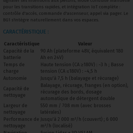
signaler ses intentions aux piétons, mode conduite manuelle
pour les transitions rapides, et intégration IoT complète :
contrôle d'accès, commande d'ascenseur, appel via pager. Le
BG1 s'intègre naturellement dans vos espaces.
CARACTÉRISTIQUE :
Caractéristique
Valeur
Capacité de la
90 Ah (plateforme 48V, équivalent 180
batterie
Ah en 24V)
Temps de
Haute tension (CA ≥180V) : ~3 h ; Basse
charge
tension (CA ≤180V) : ~4,5 h
Autonomie
Jusqu'à 7,5 h (balayage et récurage)
Balayage, récurage, franges (en option),
Capacité de
récurage des bords, dosage
nettoyage
automatique de détergent double
Largeur de
550 mm / 708 mm (avec brosses
nettoyage
latérales)
Performance de
Jusqu'à 2 000 m²/h (couvert) ; 6 000
nettoyage
m²/h (localisé)
Navigation
Fusion Lidar + 3D VSLAM