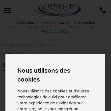
Réparation Equipement de Lavage Haute Pression
LOCATION VENTE SAV POUR PROFESSIONNELS
05 56 30 99 89
ACCUEIL
/
BALAYEUSE
/
BALAYEUSE ROBOT
retour
précédent
suivant
BG1 PUDU
Nous utilisons des
cookies
Nous utilisons des cookies et d'autres
technologies de suivi pour améliorer
votre expérience de navigation sur
notre site, pour vous montrer un