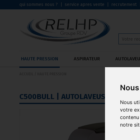
qui sommes nous ?
|
service apres vente
|
recrutement
HAUTE PRESSION
ASPIRATEUR
AUTOLAVE
ACCUEIL
/
HAUTE PRESSION
Nous 
C500BULL | AUTOLAVEUSE COMPAC
Nous uti
votre ex
contenu 
notre si