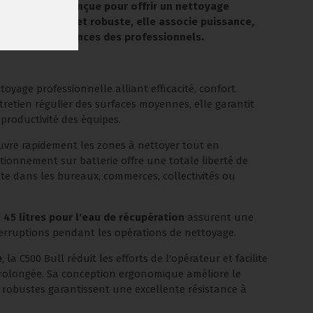
 à batterie conçue pour offrir un nettoyage
 ergonomique et robuste, elle associe puissance,
pondre aux exigences des professionnels.
oyage professionnelle alliant efficacité, confort
ntretien régulier des surfaces moyennes, elle garantit
productivité des équipes.
ouvre rapidement les zones à nettoyer tout en
tionnement sur batterie offre une totale liberté de
e dans les bureaux, commerces, collectivités ou
t 45 litres pour l'eau de récupération
assurent une
terruptions pendant les opérations de nettoyage.
e
, la C500 Bull réduit les efforts de l'opérateur et facilite
prolongée. Sa conception ergonomique améliore le
s robustes garantissent une excellente résistance à