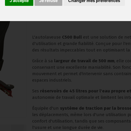
J'accepte
Je refuse
Changer mes préférences
La C500 Bull est une autolaveuse accompagnée
performant des surfaces moyennes. Compacte,
autonomie et simplicité d'utilisation pour ré
L'autolaveuse
C500 Bull
est une solution de nett
d'utilisation et grande fiabilité. Conçue pour l'e
des résultats impeccables tout en optimisant la 
Grâce à sa
largeur de travail de 500 mm
, elle c
conservant une excellente maniabilité. Son fonc
mouvement et permet d'intervenir sans contraint
espaces industriels.
Ses
réservoirs de 45 litres pour l'eau propre e
autonomie de travail optimale et limitent les in
Équipée d'un
système de traction par la bross
les déplacements, même lors d'une utilisation 
confort d'utilisation, tandis que ses composant
l'usure et une longue durée de vie.