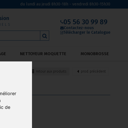
du lundi au jeudi 8h30-18h - vendredi 8h30-15h30
sion
05 56 30 99 89
NELS
Contactez-nous
Télécharger le Catalogue
AGE
NETTOYEUR MOQUETTE
MONOBROSSE
retour
aux produits
prod.
précédent
méliorer
n
ic de