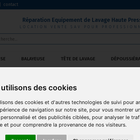
|
contact
Réparation Equipement de Lavage Haute Pres
LOCATION VENTE SAV POUR PROFESSION
USE
BALAYEUSE
TÊTE DE LAVAGE
DÉPOUSSIÉR
utilisons des cookies
TE À BATTERIES OMM
lisons des cookies et d'autres technologies de suivi pour a
périence de navigation sur notre site, pour vous montrer u
personnalisé et des publicités ciblées, pour analyser le traf
MARQUE : OMM
te et pour comprendre la provenance de nos visiteurs.
Eligible à la subvention carsat.