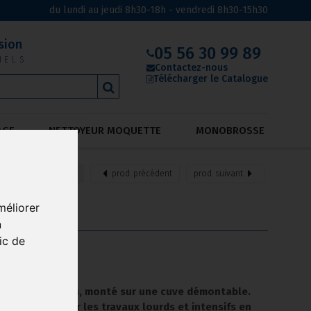
du lundi au jeudi 8h30-18h - vendredi 8h30-15h30
sion
05 56 30 99 89
NELS
Contactez-nous
Télécharger le Catalogue
AGE
NETTOYEUR MOQUETTE
MONOBROSSE
retour
aux produits
prod.
précédent
prod.
suivant
méliorer
n
ic de
vec pompe à lobes, monté sur une cuve démontable.
 rend idéal pour les travaux lourds et intensifs en