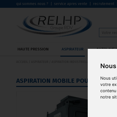
qui sommes nous ?
|
service apres vente
|
recrutement
HAUTE PRESSION
ASPIRATEUR
AUTOLAVE
ACCUEIL
/
ASPIRATEUR
/
ASPIRATION INDUSTRIELLE CENTRALISÉE
Nous 
Nous uti
ASPIRATION MOBILE POUR USAGE I
votre ex
contenu 
notre si