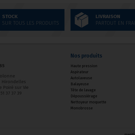
STOCK
LIVRAISON
SUR TOUS LES PRODUITS
PARTOUT EN FRA
Nos produits
85
Haute pression
Aspirateur
Colonne
Autolaveuse
 Hirondelles
Balayeuse
e Poiré sur Vie
Tête de lavage
2 51 37 37 39
Dépoussiérage
Nettoyeur moquette
Monobrosse
menti