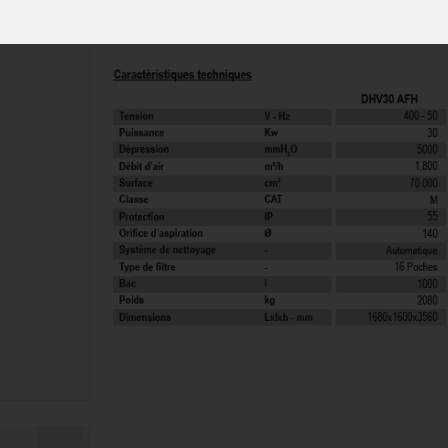
présence de grandes quantités de produits à as
lourde.