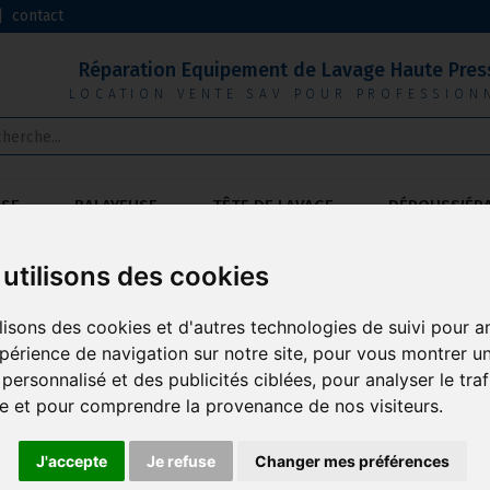
|
contact
Réparation Equipement de Lavage Haute Pres
LOCATION VENTE SAV POUR PROFESSION
USE
BALAYEUSE
TÊTE DE LAVAGE
DÉPOUSSIÉR
utilisons des cookies
lisons des cookies et d'autres technologies de suivi pour a
NTENSIF - DHV30 AFH MASTERVAC
périence de navigation sur notre site, pour vous montrer u
personnalisé et des publicités ciblées, pour analyser le traf
te et pour comprendre la provenance de nos visiteurs.
MARQUE : MASTERVAC
Aspirateur industriel mobile très puissant a
J'accepte
Je refuse
Changer mes préférences
Ses prestations d’aspiration exceptionnelle le