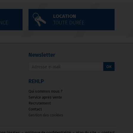
LOCATION
NCE
TOUTE DURÉE
Newsletter
OK
REHLP
Qui sommes nous ?
Service apres vente
Recrutement
Contact
Gestion des cookies
ons légales
-
politique de confidentialité
-
plan du site
-
contact