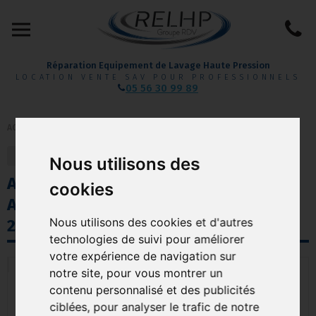
Réparation Equipement de Lavage Haute Pression
LOCATION VENTE SAV POUR PROFESSIONNELS
05 56 30 99 89
ACCUEIL
/
ASPIRATEUR
/
ASPIRATEUR POUR ZONE À RISQUES ATEX 1/21 2/22
retour
précédent
suivant
Nous utilisons des
ASPIRATEUR INDUSTRIEL ZONE
cookies
ATEX 22 TS180 EXISTE EN VERSION
Nous utilisons des cookies et d'autres
230 OU 400VOLT MASTERVAC
technologies de suivi pour améliorer
votre expérience de navigation sur
notre site, pour vous montrer un
contenu personnalisé et des publicités
ciblées, pour analyser le trafic de notre