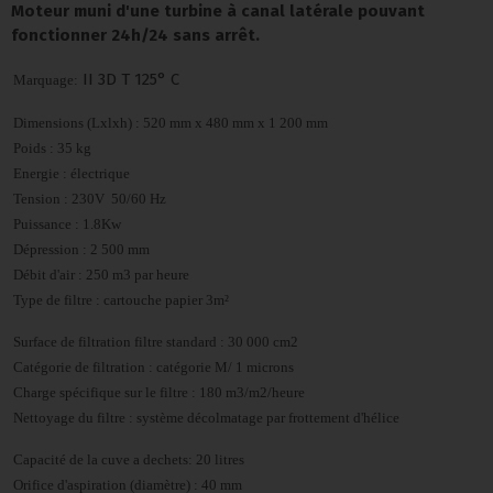
Moteur muni d'une turbine à canal latérale pouvant
fonctionner 24h/24 sans arrêt.
II 3D T 125° C
Marquage:
Di
mensions (Lxlxh) : 520 mm x 480 mm x 1 200 mm
Poids : 35 kg
Energie : électrique
Tension : 230V 50/60 Hz
Puissance : 1.8Kw
Dépression : 2 500 mm
Débit d'air : 250 m3 par heure
Type de filtre : cartouche papier 3m²
Surface de filtration filtre standard : 30 000 cm2
Catégorie de filtration : catégorie M/ 1 microns
Charge spécifique sur le filtre : 180 m3/m2/heure
Nettoyage du filtre : système décolmatage par frottement d'hélice
Capacité de la cuve a dechets: 20 litres
Orifice d'aspiration (diamètre) : 40 mm