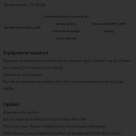
Niveau sonore : 70 Db(A)
Cartouche filtrante a 1 micron de 3m²,
secoueur de filtre
Filtre absolu 99,999% DOP
Système de décrochage rapide
et levier de décrochage
(option)
du bac collecteur
Equipement standard
Structure en acier robuste revétue d'une peinture époxy montée sur un châssis
sur 4 roues (2 pivotantes et 1 à frein)
Turbine à canal latérale
Bac de récupération sur chariot doté d'un système pratique de décrochage
rapide
Options
Séparateur de cyclone
Bac et chambre de filtration en acier inox AISI 304
Filtres spéciaux (hautes températures, antistatiques, teflonnés)
Filtre absolu pour poussières très fines ou toxiques (99,999 efficacité de